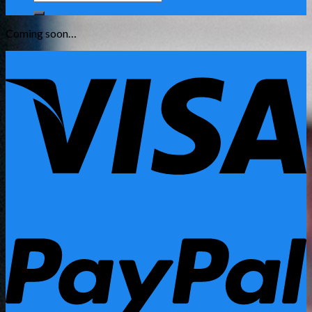
kiếm:
Coming soon…