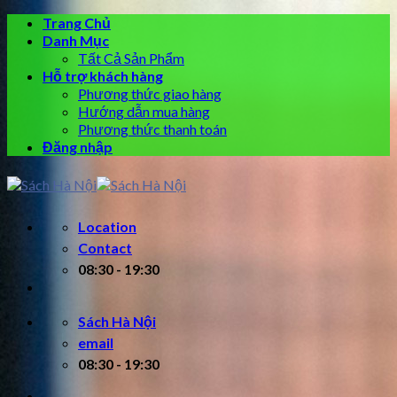
Skip
Trang Chủ
to
Danh Mục
content
Tất Cả Sản Phẩm
Hỗ trợ khách hàng
Phương thức giao hàng
Hướng dẫn mua hàng
Phương thức thanh toán
Đăng nhập
Location
Contact
08:30 - 19:30
Sách Hà Nội
email
08:30 - 19:30