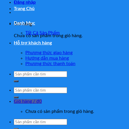
Đăng nhập
Trang Chủ
Danh Mục
Giỏ hàng
Tất Cả Sản Phẩm
Chưa có sản phẩm trong giỏ hàng.
Hỗ trợ khách hàng
Phương thức giao hàng
Hướng dẫn mua hàng
Phương thức thanh toán
Tìm
kiếm:
Tìm
kiếm:
Giỏ hàng /
₫
0
Chưa có sản phẩm trong giỏ hàng.
Tìm
kiếm: