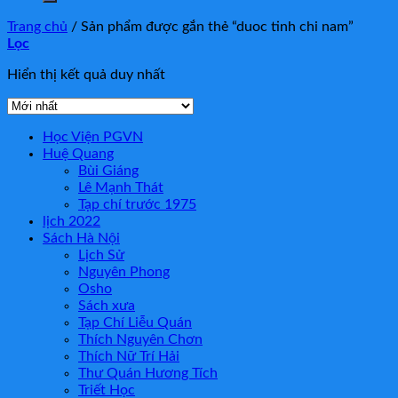
Trang chủ
/
Sản phẩm được gắn thẻ “duoc tinh chi nam”
Lọc
Hiển thị kết quả duy nhất
Học Viện PGVN
Huệ Quang
Bùi Giáng
Lê Mạnh Thát
Tạp chí trước 1975
lịch 2022
Sách Hà Nội
Lịch Sử
Nguyên Phong
Osho
Sách xưa
Tạp Chí Liễu Quán
Thích Nguyên Chơn
Thích Nữ Trí Hải
Thư Quán Hương Tích
Triết Học