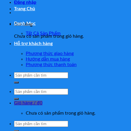
Đăng nhập
Trang Chủ
Danh Mục
Giỏ hàng
Tất Cả Sản Phẩm
Chưa có sản phẩm trong giỏ hàng.
Hỗ trợ khách hàng
Phương thức giao hàng
Hướng dẫn mua hàng
Phương thức thanh toán
Tìm
kiếm:
Tìm
kiếm:
Giỏ hàng /
₫
0
Chưa có sản phẩm trong giỏ hàng.
Tìm
kiếm: