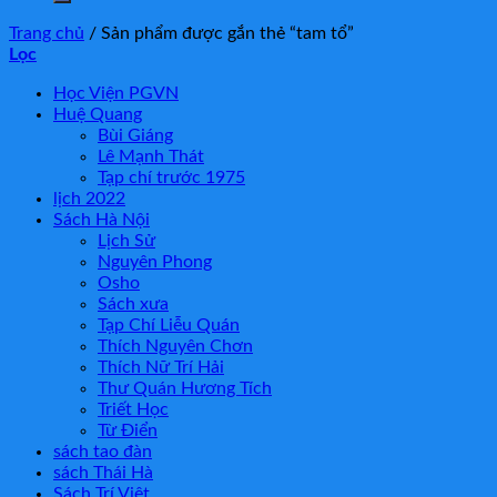
Trang chủ
/
Sản phẩm được gắn thẻ “tam tổ”
Lọc
Học Viện PGVN
Huệ Quang
Bùi Giáng
Lê Mạnh Thát
Tạp chí trước 1975
lịch 2022
Sách Hà Nội
Lịch Sử
Nguyên Phong
Osho
Sách xưa
Tạp Chí Liễu Quán
Thích Nguyên Chơn
Thích Nữ Trí Hải
Thư Quán Hương Tích
Triết Học
Từ Điển
sách tao đàn
sách Thái Hà
Sách Trí Việt