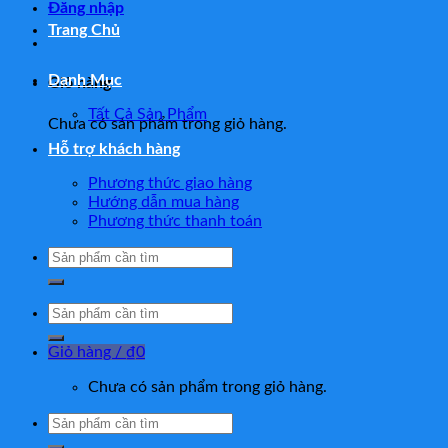
Đăng nhập
Trang Chủ
Danh Mục
Giỏ hàng
Tất Cả Sản Phẩm
Chưa có sản phẩm trong giỏ hàng.
Hỗ trợ khách hàng
Phương thức giao hàng
Hướng dẫn mua hàng
Phương thức thanh toán
Tìm
kiếm:
Tìm
kiếm:
Giỏ hàng /
₫
0
Chưa có sản phẩm trong giỏ hàng.
Tìm
kiếm: