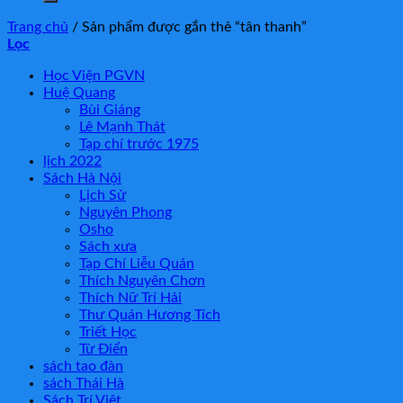
Trang chủ
/
Sản phẩm được gắn thẻ “tân thanh”
Lọc
Học Viện PGVN
Huệ Quang
Bùi Giáng
Lê Mạnh Thát
Tạp chí trước 1975
lịch 2022
Sách Hà Nội
Lịch Sử
Nguyên Phong
Osho
Sách xưa
Tạp Chí Liễu Quán
Thích Nguyên Chơn
Thích Nữ Trí Hải
Thư Quán Hương Tích
Triết Học
Từ Điển
sách tao đàn
sách Thái Hà
Sách Trí Việt