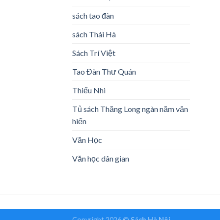
xếp
hạng
sách tao đàn
2.34
5 sa
sách Thái Hà
Sách Trí Việt
Tao Đàn Thư Quán
Thiếu Nhi
Tủ sách Thăng Long ngàn năm văn
hiến
Văn Học
Văn học dân gian
Copyright 2026 ©
Sách Hà Nội.