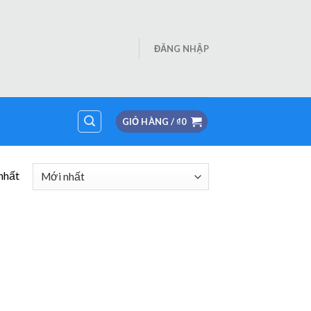
ĐĂNG NHẬP
GIỎ HÀNG /
₫
0
nhất