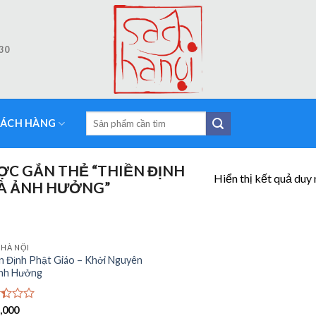
:30
Tìm
HÁCH HÀNG
kiếm:
C GẮN THẺ “THIỀN ĐỊNH
Hiển thị kết quả duy 
VÀ ẢNH HƯỞNG”
 HÀ NỘI
Add to
n Định Phật Giáo – Khởi Nguyên
Wishlist
nh Hưởng
c
,000