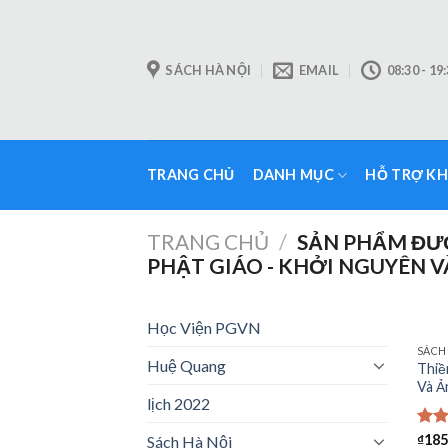
Skip
to
content
SÁCH HÀ NỘI
EMAIL
08:30 - 19
TRANG CHỦ
DANH MỤC
HỖ TRỢ K
TRANG CHỦ
/
SẢN PHẨM ĐƯỢ
PHẬT GIÁO - KHỞI NGUYÊN 
Học Viện PGVN
SÁCH
Huệ Quang
Thiề
Và Ả
lịch 2022
Đượ
₫
185
Sách Hà Nội