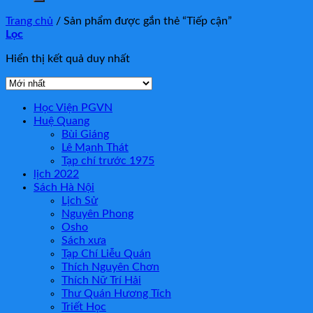
Trang chủ
/
Sản phẩm được gắn thẻ “Tiếp cận”
Lọc
Hiển thị kết quả duy nhất
Học Viện PGVN
Huệ Quang
Bùi Giáng
Lê Mạnh Thát
Tạp chí trước 1975
lịch 2022
Sách Hà Nội
Lịch Sử
Nguyên Phong
Osho
Sách xưa
Tạp Chí Liễu Quán
Thích Nguyên Chơn
Thích Nữ Trí Hải
Thư Quán Hương Tích
Triết Học