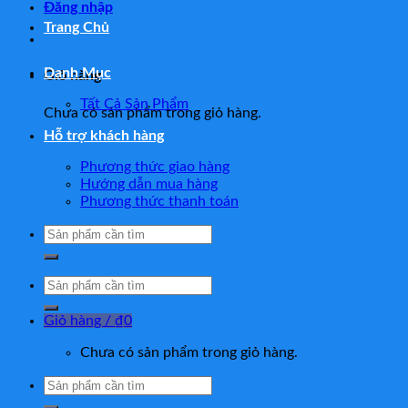
Đăng nhập
Trang Chủ
Danh Mục
Giỏ hàng
Tất Cả Sản Phẩm
Chưa có sản phẩm trong giỏ hàng.
Hỗ trợ khách hàng
Phương thức giao hàng
Hướng dẫn mua hàng
Phương thức thanh toán
Tìm
kiếm:
Tìm
kiếm:
Giỏ hàng /
₫
0
Chưa có sản phẩm trong giỏ hàng.
Tìm
kiếm: