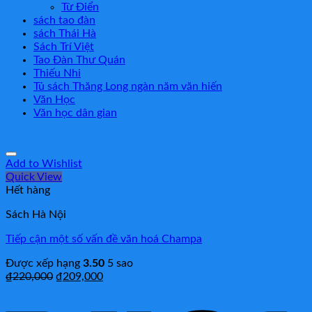
Từ Điển
sách tao đàn
sách Thái Hà
Sách Trí Việt
Tao Đàn Thư Quán
Thiếu Nhi
Tủ sách Thăng Long ngàn năm văn hiến
Văn Học
Văn học dân gian
Add to Wishlist
Quick View
Hết hàng
Sách Hà Nội
Tiếp cận một số vấn đề văn hoá Champa
Được xếp hạng
3.50
5 sao
₫
220,000
₫
209,000