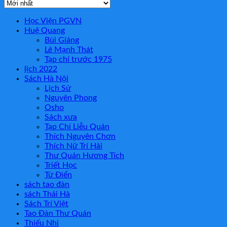
Học Viện PGVN
Huệ Quang
Bùi Giáng
Lê Mạnh Thát
Tạp chí trước 1975
lịch 2022
Sách Hà Nội
Lịch Sử
Nguyên Phong
Osho
Sách xưa
Tạp Chí Liễu Quán
Thích Nguyên Chơn
Thích Nữ Trí Hải
Thư Quán Hương Tích
Triết Học
Từ Điển
sách tao đàn
sách Thái Hà
Sách Trí Việt
Tao Đàn Thư Quán
Thiếu Nhi