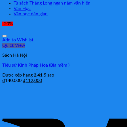
Tủ sách Thăng Long ngàn năm văn hiến
Văn Học
Văn học dân gian
-20%
Add to Wishlist
Quick View
Sách Hà Nội
Tiểu sử Kinh Pháp Hoa (Bìa mềm )
Được xếp hạng
2.41
5 sao
₫
140,000
₫
112,000