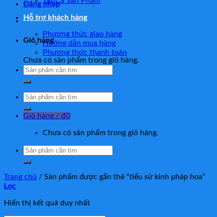
Tất Cả Sản Phẩm
Đăng nhập
Hỗ trợ khách hàng
Phương thức giao hàng
Giỏ hàng
Hướng dẫn mua hàng
Phương thức thanh toán
Chưa có sản phẩm trong giỏ hàng.
Tìm
kiếm:
Tìm
kiếm:
Giỏ hàng /
₫
0
Chưa có sản phẩm trong giỏ hàng.
Tìm
kiếm:
Trang chủ
/
Sản phẩm được gắn thẻ “tiểu sử kinh pháp hoa”
Lọc
Hiển thị kết quả duy nhất