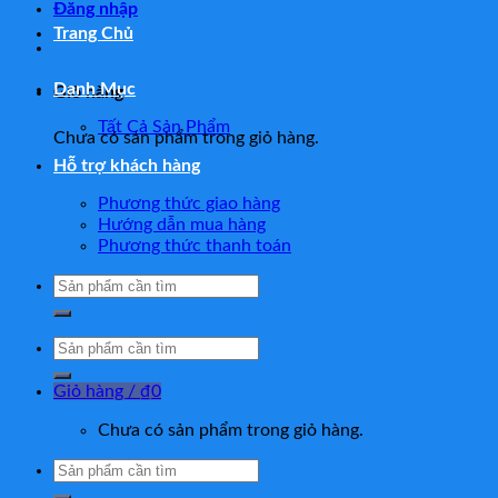
Đăng nhập
Trang Chủ
Danh Mục
Giỏ hàng
Tất Cả Sản Phẩm
Chưa có sản phẩm trong giỏ hàng.
Hỗ trợ khách hàng
Phương thức giao hàng
Hướng dẫn mua hàng
Phương thức thanh toán
Tìm
kiếm:
Tìm
kiếm:
Giỏ hàng /
₫
0
Chưa có sản phẩm trong giỏ hàng.
Tìm
kiếm: