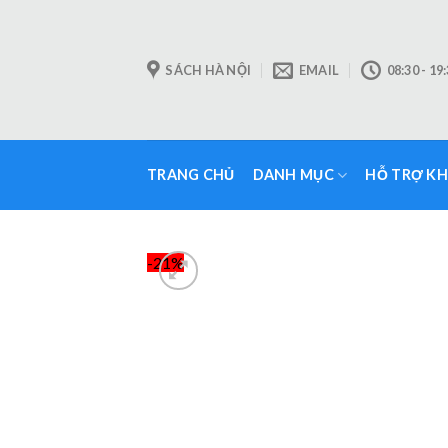
Skip
to
content
SÁCH HÀ NỘI
EMAIL
08:30 - 19
TRANG CHỦ
DANH MỤC
HỖ TRỢ K
-21%