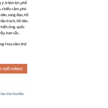
 ý, triêm lợi, phổ
h, chiếu cảm, phù
 dân, sùng đạo, hộ
 hậu trạch, hộ dân,
 hiển ứng, quốc
ậy, ban sắc.
ơng Hòa năm thứ
ản Văn Hóa Đền Thánh Nguyễn số lượng
O GIỎ HÀNG
 Sản Văn Hóa Đền