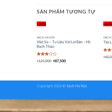
SẢN PHẨM TƯƠNG TỰ
-30%
-40
SÁCH HÀ NỘI
SÁCH 
Add to
Việt Sử – Tư Liệu Với Lời Bàn – Hồ
Tìm L
Wishlist
Bạch Thảo
Đượ
₫
60,
xếp
Được
₫
125,000
₫
87,500
hạng
xếp
2.60
hạng
5 sa
2.89
5
sao
Copyright 2026 ©
Sách Hà Nội.