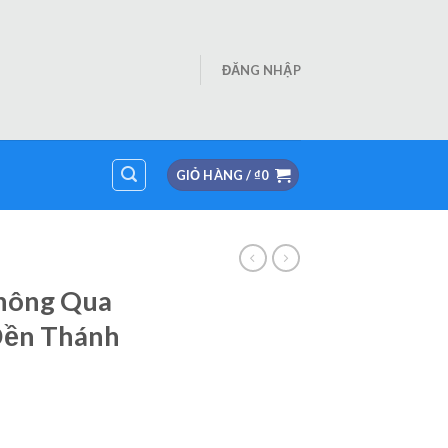
ĐĂNG NHẬP
GIỎ HÀNG /
₫
0
hông Qua
Đền Thánh