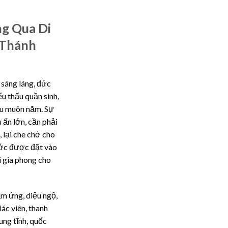
g Qua Di
 Thánh
 sáng láng, đức
ểu thấu quần sinh,
âu muôn năm. Sự
 ấn lớn, cần phải
 lại che chở cho
ước được đặt vào
i gia phong cho
m ứng, diệu ngộ,
iác viên, thanh
ung tĩnh, quốc