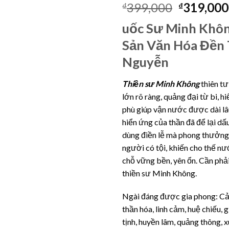
3.33
3
399,000
319,000
₫
₫
trên 5
dựa
uốc Sư Minh Khôn
trên
đánh
Sản Văn Hóa Đền
giá
Nguyễn
Thiền sư Minh Không
thiên tư
lớn rõ ràng, quảng đại từ bi, hi
phù giúp vận nước được dài l
hiển ứng của thần đã để lại dấu
dùng điền lễ mà phong thưởng,
người có tội, khiến cho thế n
chỗ vững bền, yên ổn. Cần phả
thiền sư Minh Không.
Ngài đáng được gia phong: Cả
thần hóa, linh cảm, huệ chiếu, g
tịnh, huyền lâm, quảng thông, x