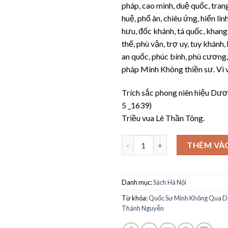
pháp, cao minh, duệ quốc, trang
huệ, phổ ân, chiêu ứng, hiển lin
hưu, đốc khánh, tá quốc, khang
thế, phù vận, trợ uy, tuy khánh,
an quốc, phúc bính, phù cương,
pháp Minh Không thiền sư. Vì v
Trích sắc phong niên hiệu Dư
5 _1639)
Triều vua Lê Thần Tông.
Quốc Sư Minh Không Qua Di S
THÊM VÀ
Danh mục:
Sách Hà Nội
Từ khóa:
Quốc Sư Minh Không Qua Di
Thánh Nguyễn