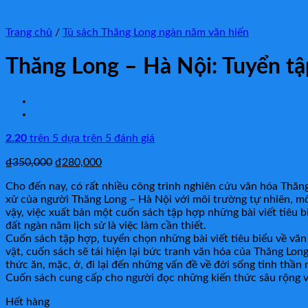
Trang chủ
/
Tủ sách Thăng Long ngàn năm văn hiến
Thăng Long – Hà Nội: Tuyển tậ
2.20
trên 5 dựa trên
5
đánh giá
₫
350,000
₫
280,000
Cho đến nay, có rất nhiều công trình nghiên cứu văn hóa Thăng
xử của người Thăng Long – Hà Nội với môi trường tự nhiên, mô
vậy, việc xuất bản một cuốn sách tập hợp những bài viết tiêu
đất ngàn năm lịch sử là việc làm cần thiết.
Cuốn sách tập hợp, tuyển chọn những bài viết tiêu biểu về văn
vật, cuốn sách sẽ tái hiện lại bức tranh văn hóa của Thăng Lo
thức ăn, mặc, ở, đi lại đến những vấn đề về đời sống tinh thần 
Cuốn sách cung cấp cho người đọc những kiến thức sâu rộng v
Hết hàng