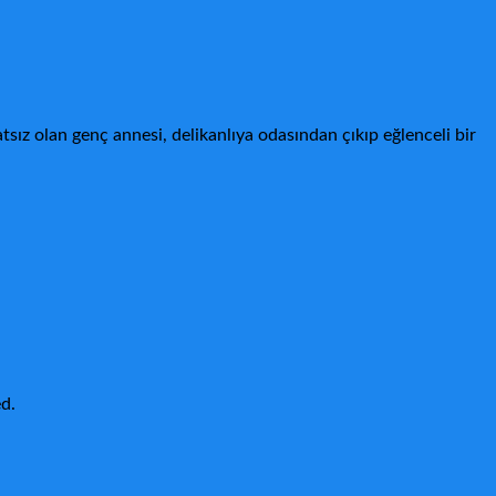
ız olan genç annesi, delikanlıya odasından çıkıp eğlenceli bir
d.