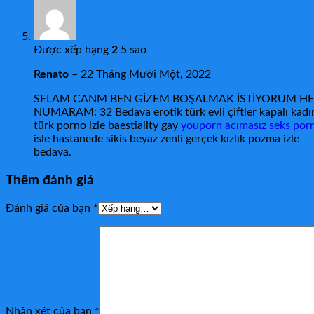
Được xếp hạng
2
5 sao
Renato
–
22 Tháng Mười Một, 2022
SELAM CANM BEN GİZEM BOŞALMAK İSTİYORUM HE
NUMARAM: 32 Bedava erotik türk evli çiftler kapalı kadı
türk porno izle baestiality gay
youporn acımasız seks porn
isle hastanede sikis beyaz zenli gerçek kızlık pozma izle
bedava.
Thêm đánh giá
Đánh giá của bạn
*
Nhận xét của bạn
*