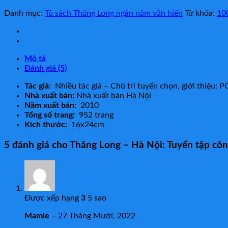
Danh mục:
Tủ sách Thăng Long ngàn năm văn hiến
Từ khóa:
10
Mô tả
Đánh giá (5)
Tác giả:
Nhiều tác giả – Chủ trì tuyển chọn, giới thiệu:
Nhà xuất bản:
Nhà xuất bản Hà Nội
Năm xuất bản:
2010
Tổng số trang:
952 trang
Kích thước:
16x24cm
5 đánh giá cho
Thăng Long – Hà Nội: Tuyển tập côn
Được xếp hạng
3
5 sao
Mamie
–
27 Tháng Mười, 2022