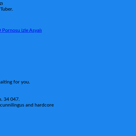
zı
rTuber.
D Pornosu izle Asyalı
aiting for you.
n. 34 047.
 cunnilingus and hardcore