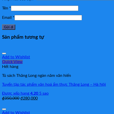
Tên
*
Email
*
Sản phẩm tương tự
Add to Wishlist
Quick View
Hết hàng
Tủ sách Thăng Long ngàn năm văn hiến
Tuyển tập tác phẩm văn hoá ẩm thực Thăng Long – Hà Nội
Được xếp hạng
4.20
5 sao
₫
350,000
₫
280,000
Add to Wishlist