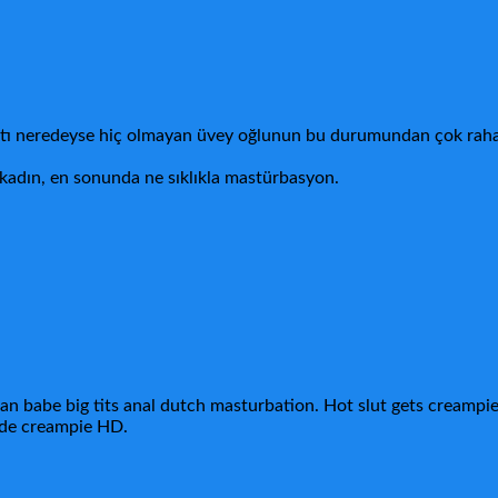
yatı neredeyse hiç olmayan üvey oğlunun bu durumundan çok rahats
 kadın, en sonunda ne sıklıkla mastürbasyon.
 babe big tits anal dutch masturbation. Hot slut gets creampie
de creampie HD.