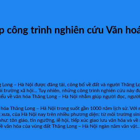
p công trình nghiên cứu Văn ho
 Long – Hà Nội được đăng tải, công bố về đất và người Thăng Lon
i trường xã hội… Tuy nhiên, những công trình nghiên cứu này đư
 biểu về văn hóa Thăng Long – Hà Nội nhằm giúp người đọc, ngư
 hóa Thăng Long – Hà Nội trong suốt gần 1000 năm lịch sử. Với 
ng xưa, của Hà Nội nay trên nhiều phương diện: từ môi trường si
như: tôn giáo, tín ngưỡng, lễ hội, tiếp xúc giao lưu văn hóa và về
ề văn hóa của vùng đất Thăng Long – Hà Nội ngàn năm văn vật..