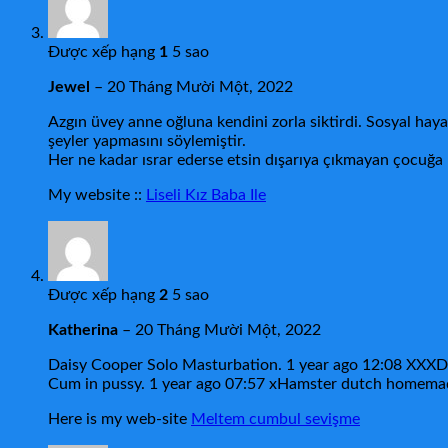
Được xếp hạng
1
5 sao
Jewel
–
20 Tháng Mười Một, 2022
Azgın üvey anne oğluna kendini zorla siktirdi. Sosyal ha
şeyler yapmasını söylemiştir.
Her ne kadar ısrar ederse etsin dışarıya çıkmayan çocuğa
My website ::
Liseli Kız Baba Ile
Được xếp hạng
2
5 sao
Katherina
–
20 Tháng Mười Một, 2022
Daisy Cooper Solo Masturbation. 1 year ago 12:08 XXXDan
Cum in pussy. 1 year ago 07:57 xHamster dutch homema
Here is my web-site
Meltem cumbul sevişme