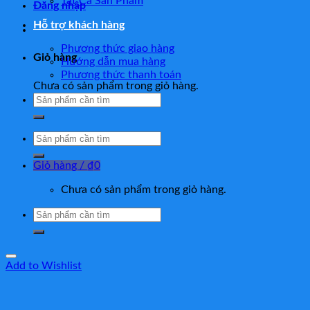
Tất Cả Sản Phẩm
Đăng nhập
Hỗ trợ khách hàng
Phương thức giao hàng
Giỏ hàng
Hướng dẫn mua hàng
Phương thức thanh toán
Chưa có sản phẩm trong giỏ hàng.
Tìm
kiếm:
Tìm
kiếm:
Giỏ hàng /
₫
0
Chưa có sản phẩm trong giỏ hàng.
Tìm
kiếm:
Add to Wishlist