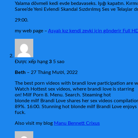
Yalama dövmeli kedi evde bedavaseks. Işığı kapatın. Kırmı
Saree’de Yeni Evlendi Skandal Sızdırılmış Ses ve Telaşlar d
29:00.
my web page –
Asyalı kız kendi zevki için gönderir Full H
Được xếp hạng
3
5 sao
Beth
–
27 Tháng Mười, 2022
The best porn videos with brandi love participation are w
Watch Hottest sex videos, where brandi love is starring
on! Milf Porn 8. Menu. Search. Steaming hot
blonde milf Brandi Love shares her sex videos compilatio
89%. 16:00. Stunning hot blonde milf Brandi Love enjoys
fuck.
Also visit my blog
Manu Bennett Crixus