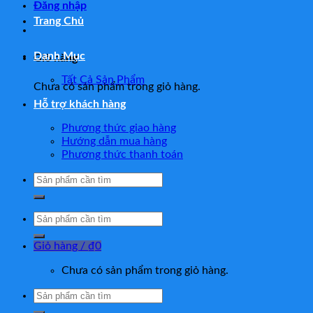
Đăng nhập
Trang Chủ
Danh Mục
Giỏ hàng
Tất Cả Sản Phẩm
Chưa có sản phẩm trong giỏ hàng.
Hỗ trợ khách hàng
Phương thức giao hàng
Hướng dẫn mua hàng
Phương thức thanh toán
Tìm
kiếm:
Tìm
kiếm:
Giỏ hàng /
₫
0
Chưa có sản phẩm trong giỏ hàng.
Tìm
kiếm: