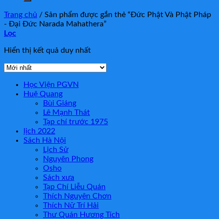
Trang chủ
/
Sản phẩm được gắn thẻ “Đức Phật Và Phật Pháp
- Đại Đức Narada Mahathera”
Lọc
Hiển thị kết quả duy nhất
Học Viện PGVN
Huệ Quang
Bùi Giáng
Lê Mạnh Thát
Tạp chí trước 1975
lịch 2022
Sách Hà Nội
Lịch Sử
Nguyên Phong
Osho
Sách xưa
Tạp Chí Liễu Quán
Thích Nguyên Chơn
Thích Nữ Trí Hải
Thư Quán Hương Tích