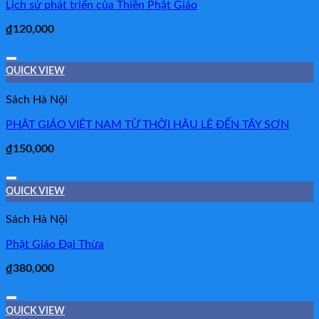
Lịch sử phát triển của Thiền Phật Giáo
₫
120,000
Add to Wishlist
QUICK VIEW
Sách Hà Nội
PHẬT GIÁO VIỆT NAM TỪ THỜI HẬU LÊ ĐẾN TÂY SƠN
₫
150,000
Add to Wishlist
QUICK VIEW
Sách Hà Nội
Phật Giáo Đại Thừa
₫
380,000
Add to Wishlist
QUICK VIEW