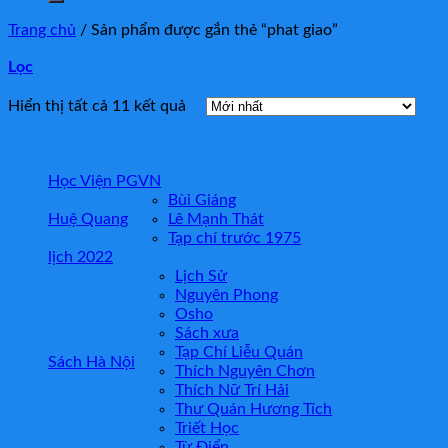
Trang chủ
/
Sản phẩm được gắn thẻ “phat giao”
Lọc
Hiển thị tất cả 11 kết quả
Học Viện PGVN
Bùi Giáng
Huệ Quang
Lê Mạnh Thát
Tạp chí trước 1975
lịch 2022
Lịch Sử
Nguyên Phong
Osho
Sách xưa
Tạp Chí Liễu Quán
Sách Hà Nội
Thích Nguyên Chơn
Thích Nữ Trí Hải
Thư Quán Hương Tích
Triết Học
Từ Điển