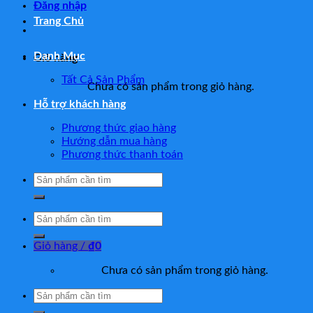
Đăng nhập
Trang Chủ
Danh Mục
Giỏ hàng
Tất Cả Sản Phẩm
Chưa có sản phẩm trong giỏ hàng.
Hỗ trợ khách hàng
Phương thức giao hàng
Hướng dẫn mua hàng
Phương thức thanh toán
Tìm
kiếm:
Tìm
kiếm:
Giỏ hàng /
₫
0
Chưa có sản phẩm trong giỏ hàng.
Tìm
kiếm: