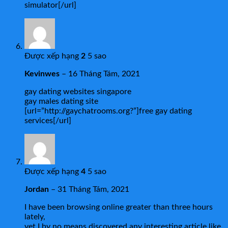
simulator[/url]
Được xếp hạng
2
5 sao
Kevinwes
–
16 Tháng Tám, 2021
gay dating websites singapore
gay males dating site
[url=”http://gaychatrooms.org?”]free gay dating
services[/url]
Được xếp hạng
4
5 sao
Jordan
–
31 Tháng Tám, 2021
I have been browsing online greater than three hours
lately,
yet I by no means discovered any interesting article like