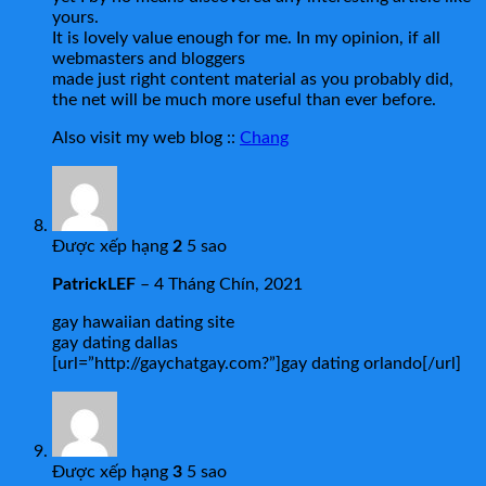
yours.
It is lovely value enough for me. In my opinion, if all
webmasters and bloggers
made just right content material as you probably did,
the net will be much more useful than ever before.
Also visit my web blog ::
Chang
Được xếp hạng
2
5 sao
PatrickLEF
–
4 Tháng Chín, 2021
gay hawaiian dating site
gay dating dallas
[url=”http://gaychatgay.com?”]gay dating orlando[/url]
Được xếp hạng
3
5 sao