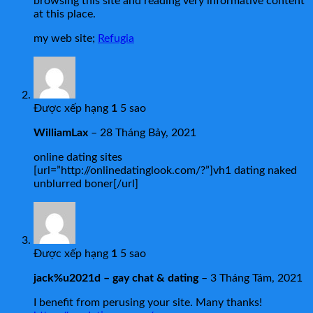
browsing this site and reading very informative content
at this place.
my web site;
Refugia
Được xếp hạng
1
5 sao
WilliamLax
–
28 Tháng Bảy, 2021
online dating sites
[url=”http://onlinedatinglook.com/?”]vh1 dating naked
unblurred boner[/url]
Được xếp hạng
1
5 sao
jack%u2021d – gay chat & dating
–
3 Tháng Tám, 2021
I benefit from perusing your site. Many thanks!