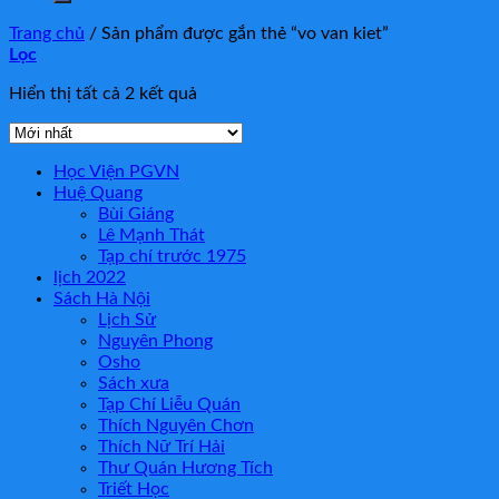
Trang chủ
/
Sản phẩm được gắn thẻ “vo van kiet”
Lọc
Hiển thị tất cả 2 kết quả
Học Viện PGVN
Huệ Quang
Bùi Giáng
Lê Mạnh Thát
Tạp chí trước 1975
lịch 2022
Sách Hà Nội
Lịch Sử
Nguyên Phong
Osho
Sách xưa
Tạp Chí Liễu Quán
Thích Nguyên Chơn
Thích Nữ Trí Hải
Thư Quán Hương Tích
Triết Học