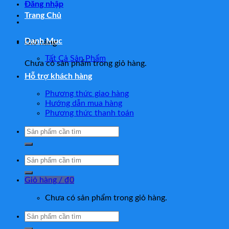
Đăng nhập
Trang Chủ
Danh Mục
Giỏ hàng
Tất Cả Sản Phẩm
Chưa có sản phẩm trong giỏ hàng.
Hỗ trợ khách hàng
Phương thức giao hàng
Hướng dẫn mua hàng
Phương thức thanh toán
Tìm
kiếm:
Tìm
kiếm:
Giỏ hàng /
₫
0
Chưa có sản phẩm trong giỏ hàng.
Tìm
kiếm: