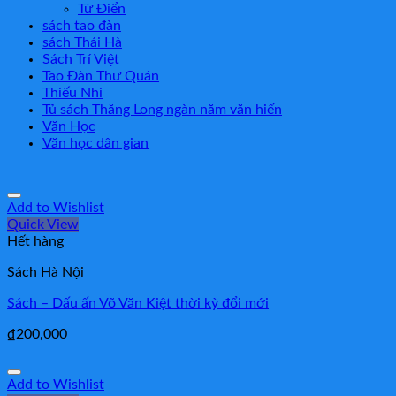
Từ Điển
sách tao đàn
sách Thái Hà
Sách Trí Việt
Tao Đàn Thư Quán
Thiếu Nhi
Tủ sách Thăng Long ngàn năm văn hiến
Văn Học
Văn học dân gian
Add to Wishlist
Quick View
Hết hàng
Sách Hà Nội
Sách – Dấu ấn Võ Văn Kiệt thời kỳ đổi mới
₫
200,000
Add to Wishlist