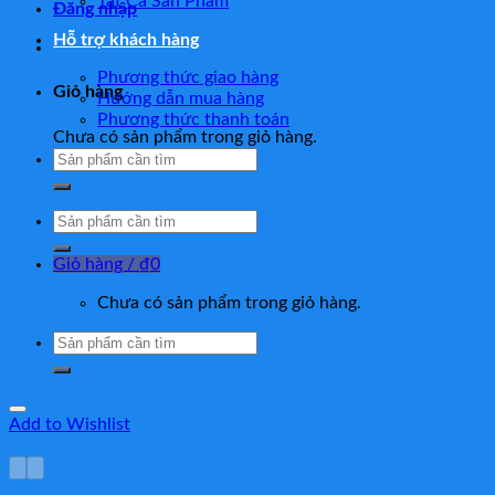
Tất Cả Sản Phẩm
Đăng nhập
Hỗ trợ khách hàng
Phương thức giao hàng
Giỏ hàng
Hướng dẫn mua hàng
Phương thức thanh toán
Chưa có sản phẩm trong giỏ hàng.
Tìm
kiếm:
Tìm
kiếm:
Giỏ hàng /
₫
0
Chưa có sản phẩm trong giỏ hàng.
Tìm
kiếm:
Add to Wishlist