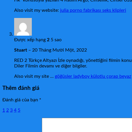
Hk” konusuyla yazılan 4 Kasım Argo, Cinsellik, Cinsel Uzuv
Also visit my website:
julia porno fabrikası seks klipleri
Được xếp hạng
2
5 sao
Stuart
–
20 Tháng Mười Một, 2022
RED 2 Türkçe Altyazı İzle oynadığı, yönettiğini filmin konus
Diler Filmin devamı ve diğer bilgiler.
Also visit my site …
göğüsler ladyboy külotlu çorap beyaz
Thêm đánh giá
Đánh giá của bạn
*
1
2
3
4
5