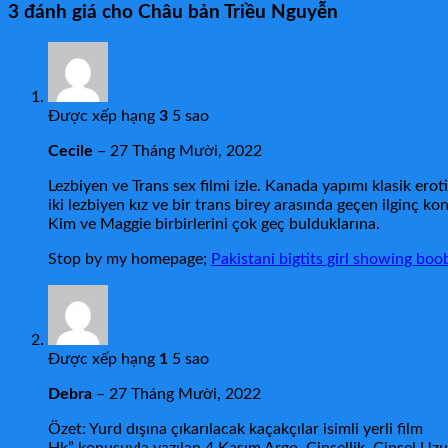
3 đánh giá cho
Châu bản Triều Nguyễn
Được xếp hạng
3
5 sao
Cecile
–
27 Tháng Mười, 2022
Lezbiyen ve Trans sex filmi izle. Kanada yapımı klasik eroti
iki lezbiyen kız ve bir trans birey arasında geçen ilginç kon
Kim ve Maggie birbirlerini çok geç bulduklarına.
Stop by my homepage;
Pakistani bigtits girl showing boo
Được xếp hạng
1
5 sao
Debra
–
27 Tháng Mười, 2022
Özet: Yurd dışına çıkarılacak kaçakçılar isimli yerli film