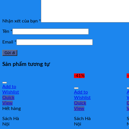
Nhận xét của bạn
*
Tên
*
Email
*
Sản phẩm tương tự
-41%
Add to
Wishlist
Add to
A
Quick
Wishlist
W
View
Quick
Hết hàng
View
Sách Hà
Sách Hà
Nội
Nội