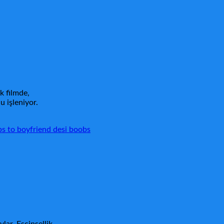
k filmde,
u işleniyor.
bs to boyfriend desi boobs