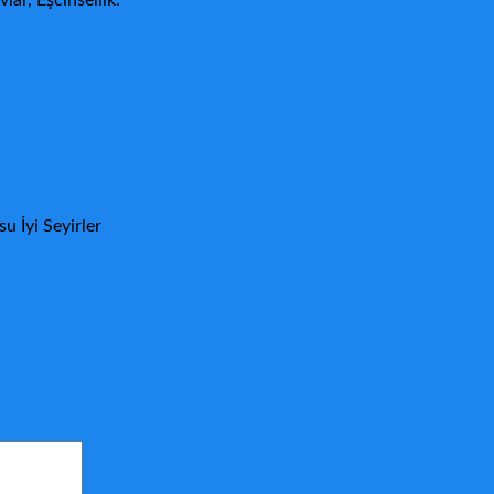
lar, Eşcinsellik.
u İyi Seyirler