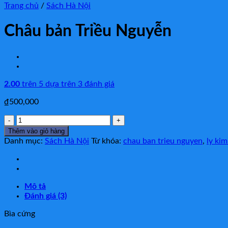
Trang chủ
/
Sách Hà Nội
Châu bản Triều Nguyễn
2.00
trên 5 dựa trên
3
đánh giá
₫
500,000
Châu
bản
Thêm vào giỏ hàng
Triều
Danh mục:
Sách Hà Nội
Từ khóa:
chau ban trieu nguyen
,
ly ki
Nguyễn
số
lượng
Mô tả
Đánh giá (3)
Bìa cứng