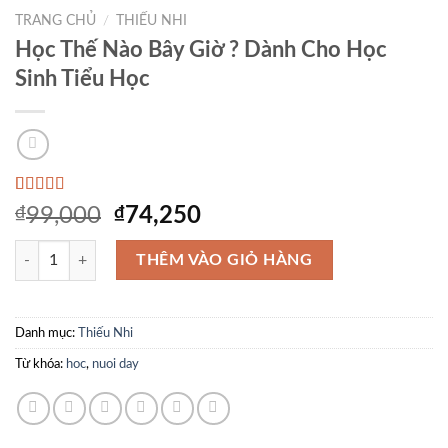
Add to
TRANG CHỦ
/
THIẾU NHI
Wishlist
Học Thế Nào Bây Giờ ? Dành Cho Học
Sinh Tiểu Học
3.33
3
₫
99,000
₫
74,250
trên 5
dựa trên
Học Thế Nào Bây Giờ ? Dành Cho Học Sinh Tiểu Học số lượng
đánh
THÊM VÀO GIỎ HÀNG
giá
Danh mục:
Thiếu Nhi
Từ khóa:
hoc
,
nuoi day