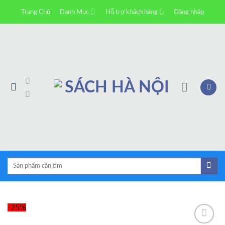
Skip
Trang Chủ
Danh Mục
Hỗ trợ khách hàng
Đăng nhập
to
content
Tìm
kiếm:
-25%