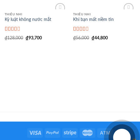
THIẾU NHI
THIẾU NHI
Add to
Add to
Kỷ luật không nước mắt
Khi bạn mất niềm tin
Wishlist
Wishlist
Được
Được
₫
128,000
₫
93,700
₫
56,000
₫
44,800
xếp
xếp
hạng
hạng
2.52
5
2.42
sao
5 sao