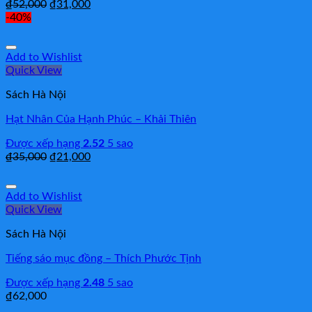
₫
52,000
₫
31,000
-40%
Add to Wishlist
Quick View
Sách Hà Nội
Hạt Nhân Của Hạnh Phúc – Khải Thiên
Được xếp hạng
2.52
5 sao
₫
35,000
₫
21,000
Add to Wishlist
Quick View
Sách Hà Nội
Tiếng sáo mục đồng – Thích Phước Tịnh
Được xếp hạng
2.48
5 sao
₫
62,000