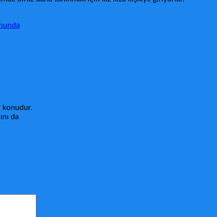
onunda
r konudur.
ını da