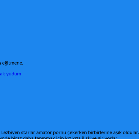
n eğitmene.
lmak yudum
ezbiyen starlar amatör pornu çekerken birbirlerine aşık oldular.
de biraz daha tanınmak için kız kıza ilişkiye giriyorlar.