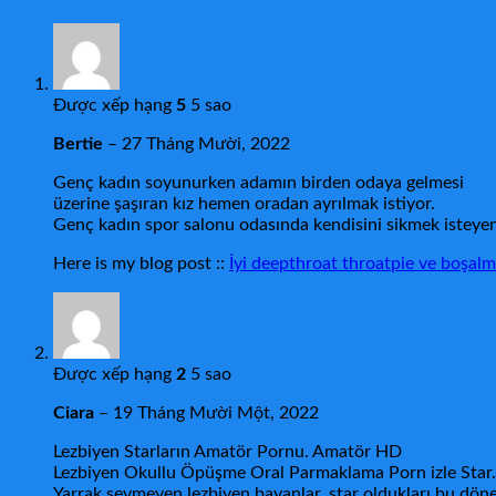
Được xếp hạng
5
5 sao
Bertie
–
27 Tháng Mười, 2022
Genç kadın soyunurken adamın birden odaya gelmesi
üzerine şaşıran kız hemen oradan ayrılmak istiyor.
Genç kadın spor salonu odasında kendisini sikmek isteye
Here is my blog post ::
İyi deepthroat throatpie ve boşa
Được xếp hạng
2
5 sao
Ciara
–
19 Tháng Mười Một, 2022
Lezbiyen Starların Amatör Pornu. Amatör HD
Lezbiyen Okullu Öpüşme Oral Parmaklama Porn izle Star. L
Yarrak sevmeyen lezbiyen bayanlar, star oldukları bu dönem