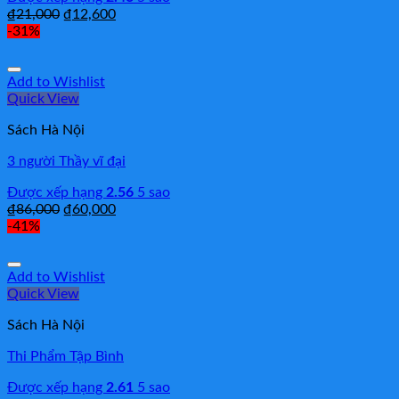
₫
21,000
₫
12,600
-31%
Add to Wishlist
Quick View
Sách Hà Nội
3 người Thầy vĩ đại
Được xếp hạng
2.56
5 sao
₫
86,000
₫
60,000
-41%
Add to Wishlist
Quick View
Sách Hà Nội
Thi Phẩm Tập Bình
Được xếp hạng
2.61
5 sao