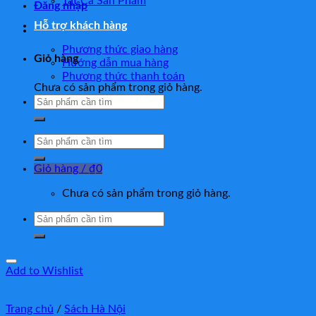
Tất Cả Sản Phẩm
Đăng nhập
Hỗ trợ khách hàng
Phương thức giao hàng
Giỏ hàng
Hướng dẫn mua hàng
Phương thức thanh toán
Chưa có sản phẩm trong giỏ hàng.
Tìm
kiếm:
Tìm
kiếm:
Giỏ hàng /
₫
0
Chưa có sản phẩm trong giỏ hàng.
Tìm
kiếm:
Add to Wishlist
Trang chủ
/
Sách Hà Nội