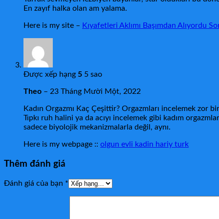
En zayıf halka olan am yalama.
Here is my site –
Kıyafetleri Aklımı Başımdan Alıyordu S
Được xếp hạng
5
5 sao
Theo
–
23 Tháng Mười Một, 2022
Kadın Orgazmı Kaç Çeşittir? Orgazmları incelemek zor bi
Tıpkı ruh halini ya da acıyı incelemek gibi kadım orgazmlar
sadece biyolojik mekanizmalarla değil, aynı.
Here is my webpage ::
olgun evli kadin hariy turk
Thêm đánh giá
Đánh giá của bạn
*