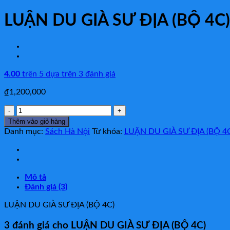
LUẬN DU GIÀ SƯ ĐỊA (BỘ 4C)
4.00
trên 5 dựa trên
3
đánh giá
₫
1,200,000
LUẬN
DU
Thêm vào giỏ hàng
GIÀ
Danh mục:
Sách Hà Nội
Từ khóa:
LUẬN DU GIÀ SƯ ĐỊA (BỘ 4
SƯ
ĐỊA
(BỘ
4C)
Mô tả
số
Đánh giá (3)
lượng
LUẬN DU GIÀ SƯ ĐỊA (BỘ 4C)
3 đánh giá cho
LUẬN DU GIÀ SƯ ĐỊA (BỘ 4C)