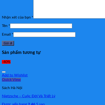
Nhận xét của bạn
*
Tên
*
Email
*
Sản phẩm tương tự
-40%
Add to Wishlist
Quick View
Sách Hà Nội
Nietzsche – Cuộc Đời Và Triết Lý
Được xếp hạng
2.46
5 sao