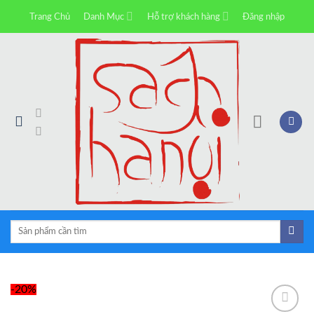
Skip
Trang Chủ
Danh Mục
Hỗ trợ khách hàng
Đăng nhập
to
content
Tìm
kiếm:
-20%