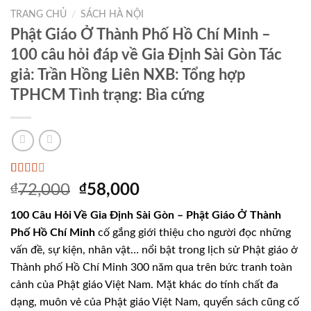
Add to
TRANG CHỦ
/
SÁCH HÀ NỘI
Wishlist
Phật Giáo Ở Thành Phố Hồ Chí Minh –
100 câu hỏi đáp về Gia Định Sài Gòn Tác
giả: Trần Hồng Liên NXB: Tổng hợp
TPHCM Tình trạng: Bìa cứng
2.40
5
₫
72,000
₫
58,000
trên 5
dựa
100 Câu Hỏi Về Gia Định Sài Gòn – Phật Giáo Ở Thành
trên
đánh
Phố Hồ Chí Minh
cố gắng giới thiệu cho người đọc những
giá
vấn đề, sự kiện, nhân vật… nổi bật trong lịch sử Phật giáo ở
Thành phố Hồ Chí Minh 300 năm qua trên bức tranh toàn
cảnh của Phật giáo Việt Nam. Mặt khác do tính chất đa
dạng, muôn vẻ của Phật giáo Việt Nam, quyển sách cũng cố