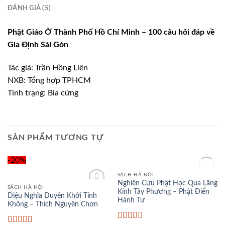
ĐÁNH GIÁ (5)
Phật Giáo Ở Thành Phố Hồ Chí Minh – 100 câu hỏi đáp về
Gia Định Sài Gòn
Tác giả: Trần Hồng Liên
NXB: Tổng hợp TPHCM
Tình trạng: Bìa cứng
SẢN PHẨM TƯƠNG TỰ
-20%
HẾT HÀNG
SÁCH HÀ NỘI
Add to
Nghiên Cứu Phật Học Qua Lăng
Wishlist
SÁCH HÀ NỘI
Kính Tây Phương – Phật Điển
Add to
Diệu Nghĩa Duyên Khởi Tính
Wishlist
Hành Tư
Không – Thích Nguyên Chơn