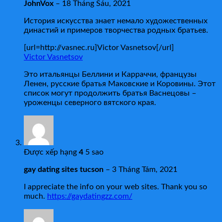
JohnVox
–
18 Tháng Sáu, 2021
История искусства знает немало художественных
династий и примеров творчества родных братьев.
[url=http://vasnec.ru]Victor Vasnetsov[/url]
Victor Vasnetsov
Это итальянцы Беллини и Карраччи, французы
Ленен, русские братья Маковские и Коровины. Этот
список могут продолжить братья Васнецовы –
уроженцы северного вятского края.
Được xếp hạng
4
5 sao
gay dating sites tucson
–
3 Tháng Tám, 2021
I appreciate the info on your web sites. Thank you so
much.
https://gaydatingzz.com/