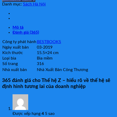
Z
Danh mục:
Sách Hà Nội
-
hiểu
rõ
về
Mô tả
thế
Đánh giá (365)
hệ
sẽ
Công ty phát hành
BESTBOOKS
định
Ngày xuất bản
03-2019
hình
tương
Kích thước
15.5×24 cm
lai
Loại bìa
Bìa mềm
của
Số trang
316
doanh
Nhà xuất bản
Nhà Xuất Bản Công Thương
nghiệp
số
365 đánh giá cho
Thế hệ Z – hiểu rõ về thế hệ sẽ
lượng
định hình tương lai của doanh nghiệp
Được xếp hạng
4
5 sao