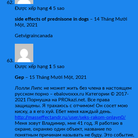
Được xếp hạng
4
5 sao
side effects of prednisone in dogs
–
14 Tháng Mười
Một, 2021
Getvigraincanada
Được xếp hạng
1
5 sao
Gep
–
15 Tháng Mười Một, 2021
Лолли Липс не может жить без члена в настоящем
русском порно – ebalovoxxx.ru Категории © 2017-
2021 Порнушка на PROkazi.net. Все права
защищены. Я трахаюсь с отчимом! Он сосет мою
киску, а я его хуй. Ебет меня каждый день.
http://masseffectandr.ru/user/seks-rakom-onlayn0/
Меня зовут Владимир, мне 41 год. Я работаю в
охране, охраняю один объект, название по
понятным причинам называть не буду. Это событие,