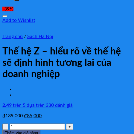
-39%
Add to Wishlist
Trang chủ
/
Sách Hà Nội
Thế hệ Z – hiểu rõ về thế hệ
sẽ định hình tương lai của
doanh nghiệp
2.49
trên 5 dựa trên
330
đánh giá
₫
139,000
₫
85,000
Thế
hệ
Thêm vào giỏ hàng