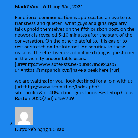
MarkZVox
–
6 Tháng Sáu, 2021
Functional communication is appreciated an eye to its
frankness and quieten: what guys and girls regularly
talk uphold themselves on the fifth or sixth post, on the
network is revealed 5-10 minutes after the start of the
conversation. On the other plateful to, it is easier to
rest or stretch on the Internet. An scrutiny to these
reasons, the effectiveness of online dating is questioned
in the vicinity uncountable users.
[url=http://www.sofel-sts.be/public/index.asp?
url=https://smspunch.xyz/]have a peek here [/url]
we are waiting for you, look destined for a join with us
[url=http://www.team-tt.de/index.php?
site=profile&id=40&action=guestbook]Best Strip Clubs
Boston 2020[/url] e459739
Được xếp hạng
1
5 sao