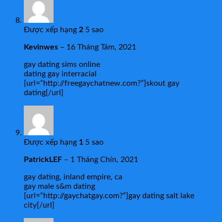
Được xếp hạng
2
5 sao
Kevinwes
–
16 Tháng Tám, 2021
gay dating sims online
dating gay interracial
[url=”http://freegaychatnew.com?”]skout gay
dating[/url]
Được xếp hạng
1
5 sao
PatrickLEF
–
1 Tháng Chín, 2021
gay dating, inland empire, ca
gay male s&m dating
[url=”http://gaychatgay.com?”]gay dating salt lake
city[/url]