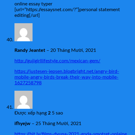
online essay typer
[url=”https://essaysnet.com/?”]personal statement
editing[/url]
Randy Jeantet
–
20 Tháng Mười, 2021
http://gujigirllifestyle.com/mexican-gem/
https://justesen-jepsen.blogbright.net/angry-bird-
mobile-angry-birds-break-their-way-into-mobile-
1627258798
Được xếp hạng
2
5 sao
ifhyejw
–
25 Tháng Mười, 2021
https://bit.ly/films-dyuna-2021-goda-smotret-onlaine