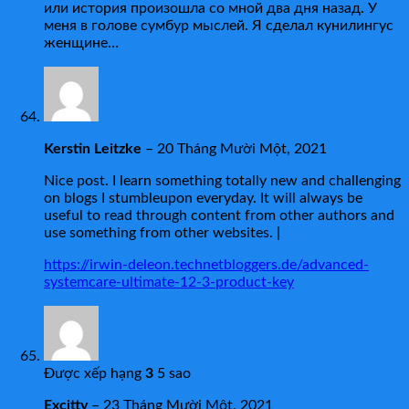
или история произошла со мной два дня назад. У
меня в голове сумбур мыслей. Я сделал кунилингус
женщине…
Kerstin Leitzke
–
20 Tháng Mười Một, 2021
Nice post. I learn something totally new and challenging
on blogs I stumbleupon everyday. It will always be
useful to read through content from other authors and
use something from other websites. |
https://irwin-deleon.technetbloggers.de/advanced-
systemcare-ultimate-12-3-product-key
Được xếp hạng
3
5 sao
Excitty
–
23 Tháng Mười Một, 2021