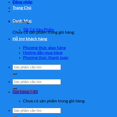
Đăng nhập
Trang Chủ
Danh Mục
Giỏ hàng
Tất Cả Sản Phẩm
Chưa có sản phẩm trong giỏ hàng.
Hỗ trợ khách hàng
Phương thức giao hàng
Hướng dẫn mua hàng
Phương thức thanh toán
Tìm
kiếm:
Tìm
kiếm:
Giỏ hàng /
₫
0
Chưa có sản phẩm trong giỏ hàng.
Tìm
kiếm: