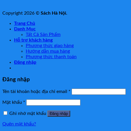
Copyright 2026 ©
Sách Hà Nội.
Trang Chủ
Danh Mục
Tất Cả Sản Phẩm
Hỗ trợ khách hàng
Phương thức giao hàng
Hướng dẫn mua hàng
Phương thức thanh toán
Đăng nhập
Đăng nhập
Tên tài khoản hoặc địa chỉ email
*
Mật khẩu
*
Ghi nhớ mật khẩu
Đăng nhập
Quên mật khẩu?