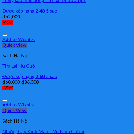
Tiếng sáo mục đồng – Thích Phước Tịnh
Được xếp hạng
2.48
5 sao
₫
62,000
-40%
Add to Wishlist
Quick View
Sách Hà Nội
Tìm Lại Nụ Cười
Được xếp hạng
2.60
5 sao
₫
60,000
₫
36,000
-20%
Add to Wishlist
Quick View
Sách Hà Nội
Những Cặp Kính Màu – Võ Đình Cường