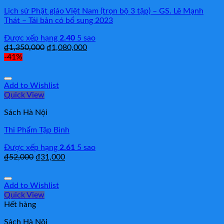
Lịch sử Phật giáo Việt Nam (trọn bộ 3 tập) – GS. Lê Mạnh
Thát – Tái bản có bổ sung 2023
Được xếp hạng
2.40
5 sao
₫
1,350,000
₫
1,080,000
-41%
Add to Wishlist
Quick View
Sách Hà Nội
Thi Phẩm Tập Bình
Được xếp hạng
2.61
5 sao
₫
52,000
₫
31,000
Add to Wishlist
Quick View
Hết hàng
Sách Hà Nội