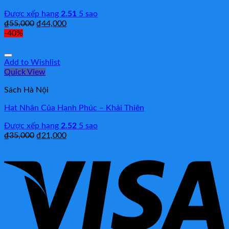
Được xếp hạng
2.51
5 sao
₫
55,000
₫
44,000
-40%
Add to Wishlist
Quick View
Sách Hà Nội
Hạt Nhân Của Hạnh Phúc – Khải Thiên
Được xếp hạng
2.52
5 sao
₫
35,000
₫
21,000