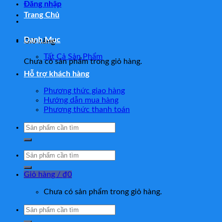
Đăng nhập
Trang Chủ
Danh Mục
Giỏ hàng
Tất Cả Sản Phẩm
Chưa có sản phẩm trong giỏ hàng.
Hỗ trợ khách hàng
Phương thức giao hàng
Hướng dẫn mua hàng
Phương thức thanh toán
Tìm
kiếm:
Tìm
kiếm:
Giỏ hàng /
₫
0
Chưa có sản phẩm trong giỏ hàng.
Tìm
kiếm: