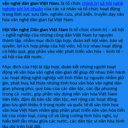
văn nghệ dân gian Việt Nam
, là tổ chức
chính trị
xã hội
nghề
nghiệp
phi lợi nhuận
của các cá nhân và tổ chức hoạt động
trong lĩnh vực sưu tầm, nghiên cứu, phổ biến, truyền dạy văn
hóa văn nghệ dân gian tại Việt Nam.
Hội Văn nghệ Dân gian Việt Nam
là tổ chức chính trị – xã hội
– nghề nghiệp của những công dân Việt Nam tự nguyện
thành lập, nhằm mục đích tập hợp, đoàn kết hội viên, bảo vệ
quyền, lợi ích hợp pháp của hội viên, hỗ trợ nhau hoạt động
có hiệu quả, góp phần vào việc phát triển văn hóa – kinh tế –
xã hội của đất nước.
Mục đích của Hội là tập hợp, đoàn kết những người hoạt
động về văn hóa văn nghệ dân gian để giúp đỡ nhau tiến hành
các hoạt động nghề nghiệp với tinh thần tự nguyện nhằm giữ
gìn, phát huy, kế thừa những tinh hoa văn hóa văn nghệ dân
gian phong phú, quý báu của các dân tộc, các địa phương
trong cả nước, góp phần xây dựng nền văn hóa Việt Nam
tiên tiến, đậm đà bản sắc dân tộc, mở rộng các hoạt động
giao lưu giới thiệu ở trong nước và quốc tế di sản tinh hoa
văn hóa Việt Nam nhằm góp phần phát triển nền văn hóa tiến
bộ của nhân loại, củng cố và tăng cường tình hữu nghị, sự
hiểu biết lẫn nhau giữa các nước, các dân tộc vì nền hòa bình
lâu dài trên trái đất.