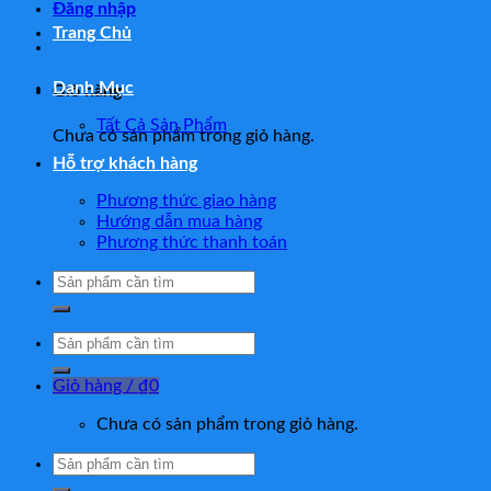
Đăng nhập
Trang Chủ
Danh Mục
Giỏ hàng
Tất Cả Sản Phẩm
Chưa có sản phẩm trong giỏ hàng.
Hỗ trợ khách hàng
Phương thức giao hàng
Hướng dẫn mua hàng
Phương thức thanh toán
Tìm
kiếm:
Tìm
kiếm:
Giỏ hàng /
₫
0
Chưa có sản phẩm trong giỏ hàng.
Tìm
kiếm: