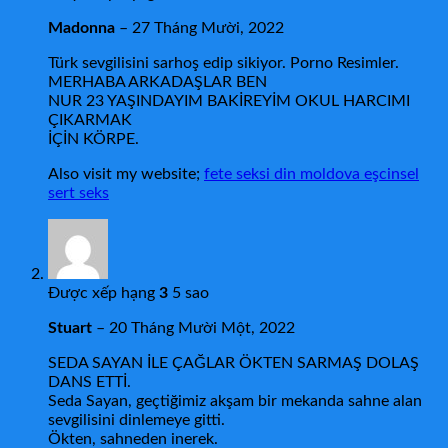
Madonna
–
27 Tháng Mười, 2022
Türk sevgilisini sarhoş edip sikiyor. Porno Resimler.
MERHABA ARKADAŞLAR BEN
NUR 23 YAŞINDAYIM BAKİREYİM OKUL HARCIMI
ÇIKARMAK
İÇİN KÖRPE.
Also visit my website;
fete seksi din moldova eşcinsel
sert seks
Được xếp hạng
3
5 sao
Stuart
–
20 Tháng Mười Một, 2022
SEDA SAYAN İLE ÇAĞLAR ÖKTEN SARMAŞ DOLAŞ
DANS ETTİ.
Seda Sayan, geçtiğimiz akşam bir mekanda sahne alan
sevgilisini dinlemeye gitti.
Ökten, sahneden inerek.