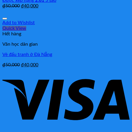
Được xếp hạng
2.61
5 sao
₫
50,000
₫
40,000
Add to Wishlist
Quick View
Hết hàng
Văn học dân gian
Vè đấu tranh ở Đà Nẵng
₫
50,000
₫
40,000