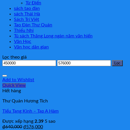
Từ Điển
sách tao đàn
sách Thái Hà
Sách Trí Việt
Tao Đàn Thư Quán
Thiếu Nhi
Tủ sách Thăng Long ngàn năm văn hiến
Văn Học
Văn học dân gian
Lọc theo giá
Giá
Giá
Lọc
thấp
cao
nhất
nhất
Add to Wishlist
Quick View
Hết hàng
Thư Quán Hương Tích
Tiểu Tạng Kinh – Tạp A Hàm
Được xếp hạng
2.39
5 sao
₫
640,000
₫
576,000