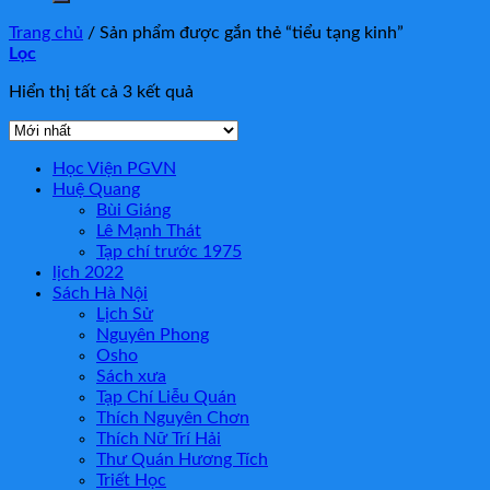
Trang chủ
/
Sản phẩm được gắn thẻ “tiểu tạng kinh”
Lọc
Hiển thị tất cả 3 kết quả
Học Viện PGVN
Huệ Quang
Bùi Giáng
Lê Mạnh Thát
Tạp chí trước 1975
lịch 2022
Sách Hà Nội
Lịch Sử
Nguyên Phong
Osho
Sách xưa
Tạp Chí Liễu Quán
Thích Nguyên Chơn
Thích Nữ Trí Hải
Thư Quán Hương Tích
Triết Học