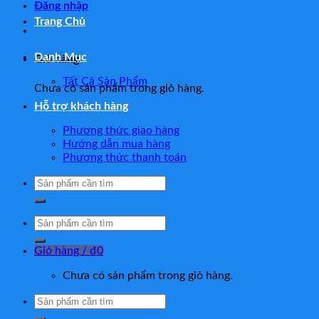
Đăng nhập
Trang Chủ
Danh Mục
Giỏ hàng
Tất Cả Sản Phẩm
Chưa có sản phẩm trong giỏ hàng.
Hỗ trợ khách hàng
Phương thức giao hàng
Hướng dẫn mua hàng
Phương thức thanh toán
Tìm
kiếm:
Tìm
kiếm:
Giỏ hàng /
₫
0
Chưa có sản phẩm trong giỏ hàng.
Tìm
kiếm: