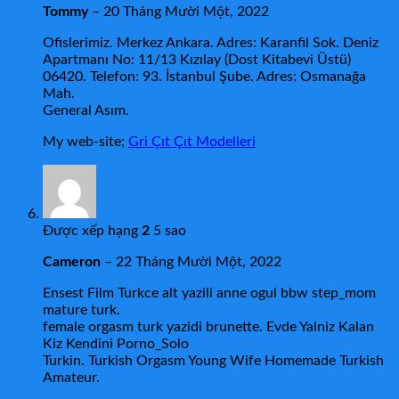
Tommy
–
20 Tháng Mười Một, 2022
Ofislerimiz. Merkez Ankara. Adres: Karanfil Sok. Deniz
Apartmanı No: 11/13 Kızılay (Dost Kitabevi Üstü)
06420. Telefon: 93. İstanbul Şube. Adres: Osmanağa
Mah.
General Asım.
My web-site;
Gri Çıt Çıt Modelleri
Được xếp hạng
2
5 sao
Cameron
–
22 Tháng Mười Một, 2022
Ensest Film Turkce alt yazili anne ogul bbw step_mom
mature turk.
female orgasm turk yazidi brunette. Evde Yalniz Kalan
Kiz Kendini Porno_Solo
Turkin. Turkish Orgasm Young Wife Homemade Turkish
Amateur.