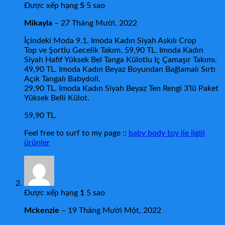
Được xếp hạng
5
5 sao
Mikayla
–
27 Tháng Mười, 2022
İçindeki Moda 9.1. Imoda Kadın Siyah Askılı Crop
Top ve Şortlu Gecelik Takım. 59,90 TL. Imoda Kadın
Siyah Hafif Yüksek Bel Tanga Külotlu Iç Çamaşır Takımı.
49,90 TL. Imoda Kadın Beyaz Boyundan Bağlamalı Sırtı
Açık Tangalı Babydoll.
29,90 TL. Imoda Kadın Siyah Beyaz Ten Rengi 3’lü Paket
Yüksek Belli Külot.
59,90 TL.
Feel free to surf to my page ::
baby body toy ile ilgili
ürünler
Được xếp hạng
1
5 sao
Mckenzie
–
19 Tháng Mười Một, 2022