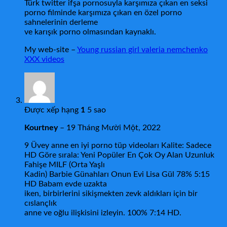
Türk twitter ifşa pornosuyla karşımıza çıkan en seksi
porno filminde karşımıza çıkan en özel porno
sahnelerinin derleme
ve karışık porno olmasından kaynaklı.
My web-site –
Young russian girl valeria nemchenko
XXX videos
Được xếp hạng
1
5 sao
Kourtney
–
19 Tháng Mười Một, 2022
9 Üvey anne en iyi porno tüp videoları Kalite: Sadece
HD Göre sırala: Yeni Popüler En Çok Oy Alan Uzunluk
Fahişe MILF (Orta Yaşlı
Kadin) Barbie Günahları Onun Evi Lisa Gül 78% 5:15
HD Babam evde uzakta
iken, birbirlerini sikişmekten zevk aldıkları için bir
cıslançlık
anne ve oğlu ilişkisini izleyin. 100% 7:14 HD.