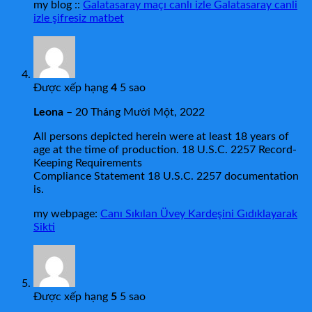
my blog ::
Galatasaray maçı canlı izle Galatasaray canli
izle şifresiz matbet
Được xếp hạng
4
5 sao
Leona
–
20 Tháng Mười Một, 2022
All persons depicted herein were at least 18 years of
age at the time of production. 18 U.S.C. 2257 Record-
Keeping Requirements
Compliance Statement 18 U.S.C. 2257 documentation
is.
my webpage:
Canı Sıkılan Üvey Kardeşini Gıdıklayarak
Sikti
Được xếp hạng
5
5 sao