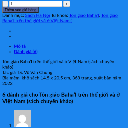
Tôn
giáo
Thêm vào giỏ hàng
Baha'I
Danh mục:
Sách Hà Nội
Từ khóa:
Tôn giáo Baha'I
,
Tôn giáo
trên
Baha'I trên thế giới và ở Việt Nam (
thế
giới
và
ở
Mô tả
Việt
Đánh giá (6)
Nam
(sách
Tôn giáo Baha’I trên thế giới và ở Việt Nam (sách chuyên
chuyên
khảo)
khảo)
Tác giả TS. Vũ Văn Chung
số
Bìa mềm, khổ sách 14.5 x 20.5 cm, 368 trang, xuất bản năm
lượng
2022
6 đánh giá cho
Tôn giáo Baha’I trên thế giới và ở
Việt Nam (sách chuyên khảo)