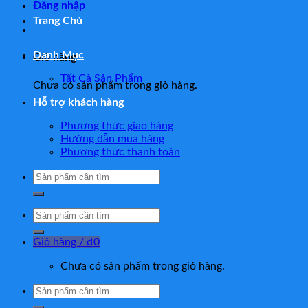
Đăng nhập
Trang Chủ
Danh Mục
Giỏ hàng
Tất Cả Sản Phẩm
Chưa có sản phẩm trong giỏ hàng.
Hỗ trợ khách hàng
Phương thức giao hàng
Hướng dẫn mua hàng
Phương thức thanh toán
Tìm
kiếm:
Tìm
kiếm:
Giỏ hàng /
₫
0
Chưa có sản phẩm trong giỏ hàng.
Tìm
kiếm: