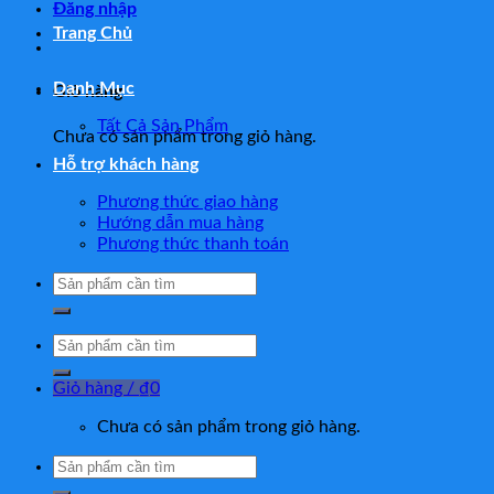
Đăng nhập
Trang Chủ
Danh Mục
Giỏ hàng
Tất Cả Sản Phẩm
Chưa có sản phẩm trong giỏ hàng.
Hỗ trợ khách hàng
Phương thức giao hàng
Hướng dẫn mua hàng
Phương thức thanh toán
Tìm
kiếm:
Tìm
kiếm:
Giỏ hàng /
₫
0
Chưa có sản phẩm trong giỏ hàng.
Tìm
kiếm: