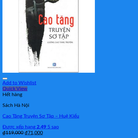
Add to Wishlist
Quick View
Hết hàng
Sách Hà Nội
Cao Tăng Truyện Sơ Tập – Huệ Kiểu
Được xếp hạng
2.49
5 sao
₫
119,000
₫
71,000