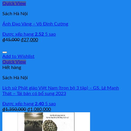
Quick View
Sách Hà Nội
Ánh Đạo Vàng – Võ Đình Cường
Được xếp hạng
2.52
5 sao
₫
45,000
₫
27,000
Add to Wishlist
Quick View
Hết hàng
Sách Hà Nội
Lịch sử Phật giáo Việt Nam (trọn bộ 3 tập) – GS. Lê Mạnh
Thát – Tái bản có bổ sung 2023
Được xếp hạng
2.40
5 sao
₫
1,350,000
₫
1,080,000